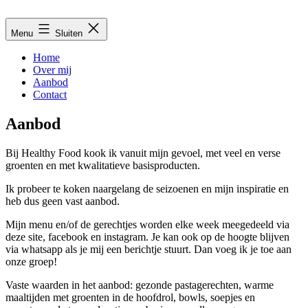
Ga
naar
Menu
Sluiten
de
inhoud
Home
Over mij
Aanbod
Contact
Aanbod
Bij Healthy Food kook ik vanuit mijn gevoel, met veel en verse
groenten en met kwalitatieve basisproducten.
Ik probeer te koken naargelang de seizoenen en mijn inspiratie en
heb dus geen vast aanbod.
Mijn menu en/of de gerechtjes worden elke week meegedeeld via
deze site, facebook en instagram. Je kan ook op de hoogte blijven
via whatsapp als je mij een berichtje stuurt. Dan voeg ik je toe aan
onze groep!
Vaste waarden in het aanbod: gezonde pastagerechten, warme
maaltijden met groenten in de hoofdrol, bowls, soepjes en